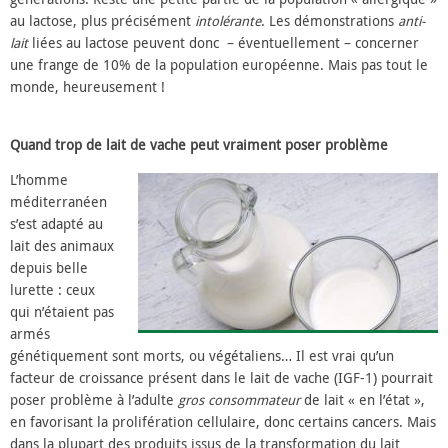
au lactose, plus précisément
intolérante
. Les démonstrations
anti-
lait
liées au lactose peuvent donc – éventuellement – concerner
une frange de 10% de la population européenne. Mais pas tout le
monde, heureusement !
Quand trop de lait de vache peut vraiment poser problème
L’homme
méditerranéen
s’est adapté au
lait des animaux
depuis belle
lurette : ceux
qui n’étaient pas
armés
génétiquement sont morts, ou végétaliens… Il est vrai qu’un
facteur de croissance présent dans le lait de vache (IGF-1) pourrait
poser problème à l’adulte
gros
consommateur
de lait « en l’état »,
en favorisant la prolifération cellulaire, donc certains cancers. Mais
dans la plupart des produits issus de la transformation du lait