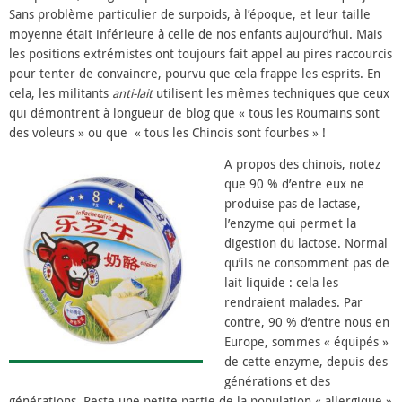
Sans problème particulier de surpoids, à l’époque, et leur taille
moyenne était inférieure à celle de nos enfants aujourd’hui. Mais
les positions extrémistes ont toujours fait appel au pires raccourcis
pour tenter de convaincre, pourvu que cela frappe les esprits. En
cela, les militants
anti-lait
utilisent les mêmes techniques que ceux
qui démontrent à longueur de blog que « tous les Roumains sont
des voleurs » ou que « tous les Chinois sont fourbes » !
A propos des chinois, notez
que 90 % d’entre eux ne
produise pas de lactase,
l’enzyme qui permet la
digestion du lactose. Normal
qu’ils ne consomment pas de
lait liquide : cela les
rendraient malades. Par
contre, 90 % d’entre nous en
Europe, sommes « équipés »
de cette enzyme, depuis des
générations et des
générations. Reste une petite partie de la population « allergique »