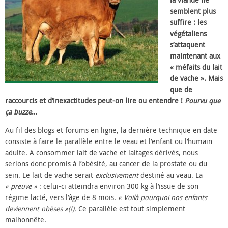
la viande ne
semblent plus
suffire : les
végétaliens
s’attaquent
maintenant aux
« méfaits du lait
de vache ». Mais
que de
raccourcis et d’inexactitudes peut-on lire ou entendre !
Pourvu que
ça buzze
…
Au fil des blogs et forums en ligne, la dernière technique en date
consiste à faire le parallèle entre le veau et l’enfant ou l’humain
adulte. A consommer lait de vache et laitages dérivés, nous
serions donc promis à l’obésité, au cancer de la prostate ou du
sein. Le lait de vache serait
exclusivement
destiné au veau. La
« preuve »
: celui-ci atteindra environ 300 kg à l’issue de son
régime lacté, vers l’âge de 8 mois.
« Voilà pourquoi nos enfants
deviennent obèses »(!).
Ce parallèle est tout simplement
malhonnête.