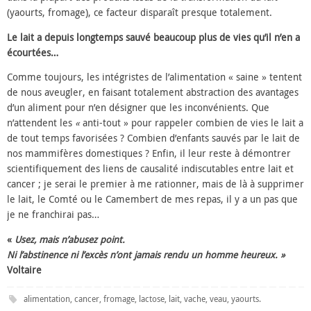
(yaourts, fromage), ce facteur disparaît presque totalement.
Le lait a depuis longtemps sauvé beaucoup plus de vies qu’il n’en a
écourtées…
Comme toujours, les intégristes de l’alimentation « saine » tentent
de nous aveugler, en faisant totalement abstraction des avantages
d’un aliment pour n’en désigner que les inconvénients. Que
n’attendent les
«
anti-tout » pour rappeler combien de vies le lait a
de tout temps favorisées ? Combien d’enfants sauvés par le lait de
nos mammifères domestiques ? Enfin, il leur reste à démontrer
scientifiquement des liens de causalité indiscutables entre lait et
cancer ; je serai le premier à me rationner, mais de là à supprimer
le lait, le Comté ou le Camembert de mes repas, il y a un pas que
je ne franchirai pas…
«
Usez, mais n’abusez point.
Ni l’abstinence ni l’excès n’ont jamais rendu un homme heureux. »
Voltaire
alimentation
,
cancer
,
fromage
,
lactose
,
lait
,
vache
,
veau
,
yaourts
.