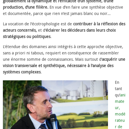
globalement la dynamique et l’efficacité d’un système,
d’une
production, d’une filière.
En vue d’en faire une synthèse objective
et documentée, parce que rien n’est jamais blanc ou noir…
La vocation de l’écotrophologie est de
contribuer à la réflexion des
acteurs concernés,
et d’
éclairer les décideurs dans leurs choix
stratégiques ou politiques
.
L’étendue des domaines ainsi intégrés à cette approche objective,
sans a priori ni tabous, requiert en conséquence de rassembler
une énorme somme de connaissances. Mais surtout d’
acquérir une
vision transversale et synthétique, nécessaire à l’analyse des
systèmes complexes
.
En
tant
qu’
ani
mate
ur,
modé
rateu
r de