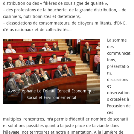
distribution ou des « filières de sous signe de qualité »,
– des professions de la boucherie, de la grande distribution, – de
cuisiniers, nutritionnistes et diététiciens,
– d’associations de consommateurs, de citoyens militants, d’ONG,
d’élus nationaux et de collectivités…
La somme
des
communicat
ions,
présentatio
ns,
discussions
et
Avec Stéphane Le Foll au Conseil Economique
observation
Social et Environnemental
s croisées à
l’occasion de
ces
multiples rencontres, m’a permis d’identifier nombre de scenarii
et solutions possibles quant à la juste place de la viande dans
l’élevage, nos territoires et notre alimentation. A la lumière de